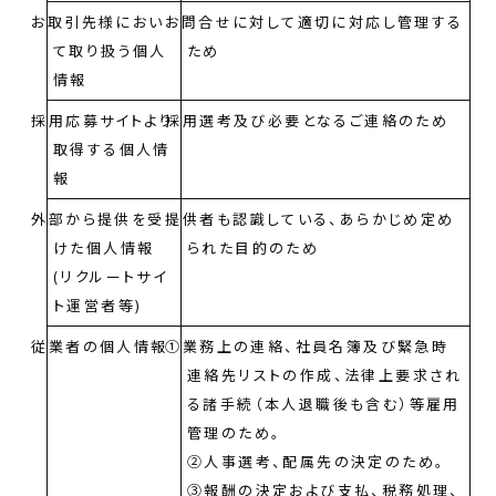
お取引先様におい
お問合せに対して適切に対応し管理する
て取り扱う個人
ため
情報
採用応募サイトより
採用選考及び必要となるご連絡のため
取得する個人情
報
外部から提供を受
提供者も認識している、あらかじめ定め
けた個人情報
られた目的のため
(リクルートサイ
ト運営者等)
従業者の個人情報
①業務上の連絡、社員名簿及び緊急時
連絡先リストの作成、法律上要求され
る諸手続（本人退職後も含む）等雇用
管理のため。
②人事選考、配属先の決定のため。
③報酬の決定および支払、税務処理、